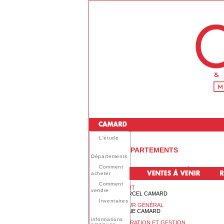
L'étude
NOS DÉPARTEMENTS
Départements
Comment
MAISON DE VENTES AUX ENCHÈRES - S.A.S AU
acheter
Comment
PRÉSIDENT
vendre
JEAN-MARCEL CAMARD
Inventaires
DIRECTEUR GÉNÉRAL
MARCELINE CAMARD
informations
ADMINISTRATION ET GESTION