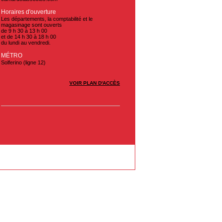
Horaires d'ouverture
Les départements, la comptabilité et le
magasinage sont ouverts
de 9 h 30 à 13 h 00
et de 14 h 30 à 18 h 00
du lundi au vendredi.
MÉTRO
Solferino (ligne 12)
VOIR PLAN D'ACCÈS