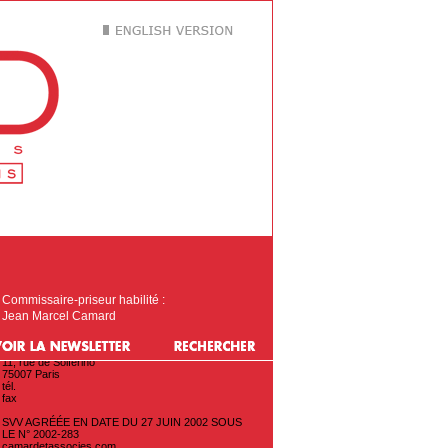
Commissaire-priseur habilité :
Jean Marcel Camard
CAMARD & ASSOCIES
11, rue de Solférino
75007 Paris
tél.
fax
SVV AGRÉÉE EN DATE DU 27 JUIN 2002 SOUS
LE N° 2002-283
camardetassocies.com