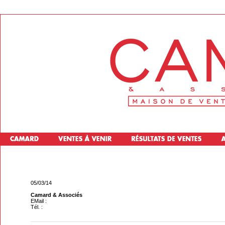
05/03/14
Camard & Associés
EMail :
Tél. :